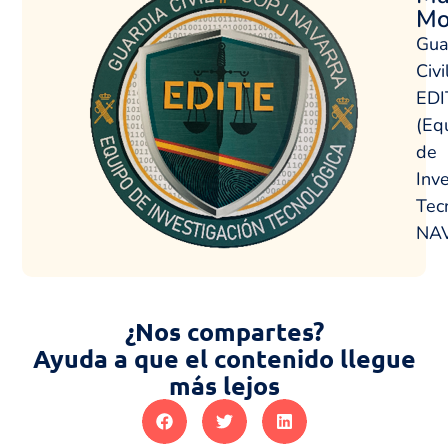
Mo
Gua
Civil
EDI
(Eq
de
Inv
Tec
NA
¿Nos compartes?
Ayuda a que el contenido llegue
más lejos