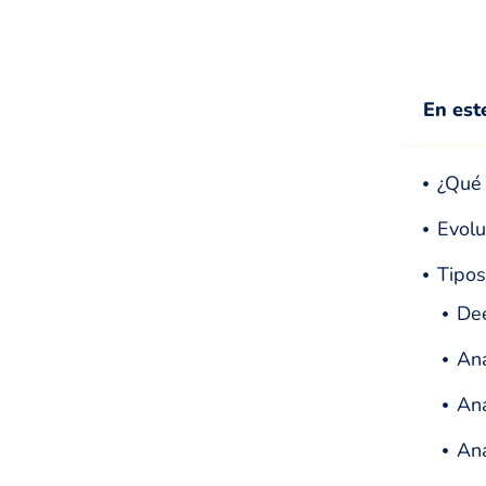
En est
¿Qué 
Evolu
Tipo
Dee
Aná
Aná
Aná