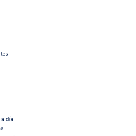
ntes
a día.
ás