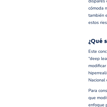
dispares 
cómoda nu
también e
estos rie
¿Qué s
Este conce
“deep lea
modificar
hiperreal
Nacional 
Para cons
que modif
enfoque p