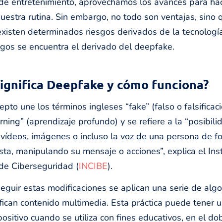
de entretenimiento, aprovechamos los avances para ha
estra rutina. Sin embargo, no todo son ventajas, sino 
xisten determinados riesgos derivados de la tecnología
sgos se encuentra el derivado del deepfake.
ignifica Deepfake y cómo funciona?
pto une los términos ingleses “fake” (falso o falsificaci
rning” (aprendizaje profundo) y se refiere a la “posibili
 vídeos, imágenes o incluso la voz de una persona de f
ista, manipulando su mensaje o acciones”, explica el Inst
de Ciberseguridad (
INCIBE
).
eguir estas modificaciones se aplican una serie de alg
ican contenido multimedia. Esta práctica puede tener 
ositivo cuando se utiliza con fines educativos, en el do