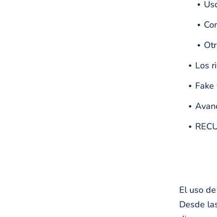
Uso
Com
Otr
Los r
Fake 
Avanc
REC
El uso de
Desde las