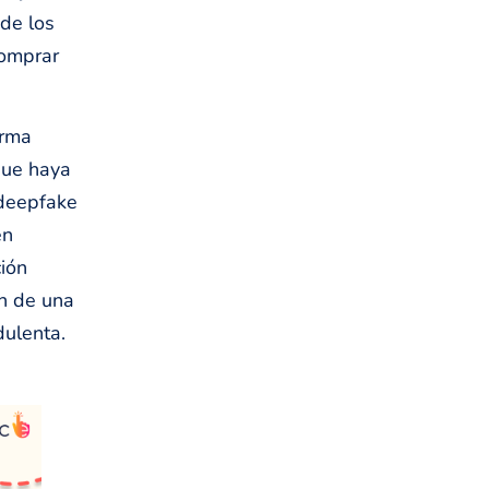
 de los
comprar
orma
que haya
 deepfake
en
ión
ón de una
dulenta.