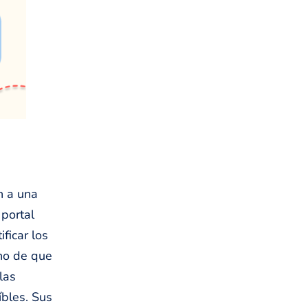
n a una
portal
ficar los
ho de que
las
íbles. Sus