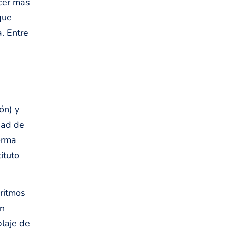
cer más
que
. Entre
ón) y
dad de
orma
ituto
oritmos
un
blaje de