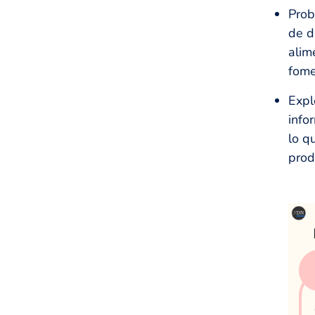
Prob
de d
alim
fome
Expl
info
lo q
prod