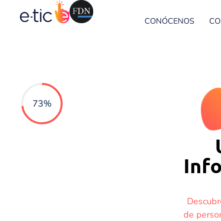
CONÓCENOS
CO
73%
Inf
Descubre
de person