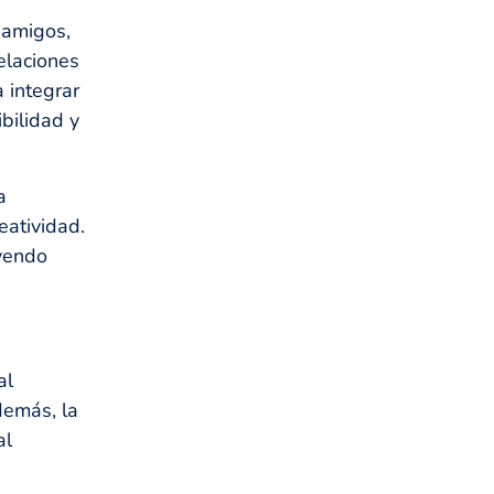
 amigos,
elaciones
 integrar
ibilidad y
a
eatividad.
uyendo
al
demás, la
al