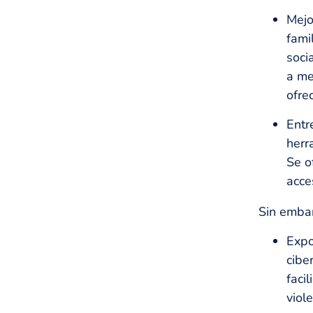
Mejo
fami
soci
a me
ofre
Entr
herr
Se o
acce
Sin embar
Expo
cibe
faci
viol