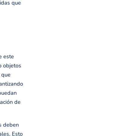
didas que
e este
o objetos
a que
rantizando
 puedan
tación de
es deben
ales. Esto