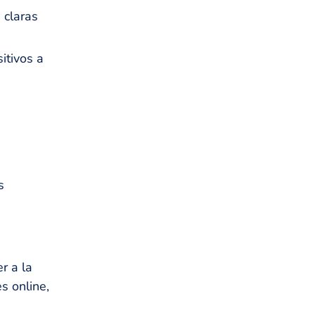
 claras
s
itivos a
s
r a la
s online,