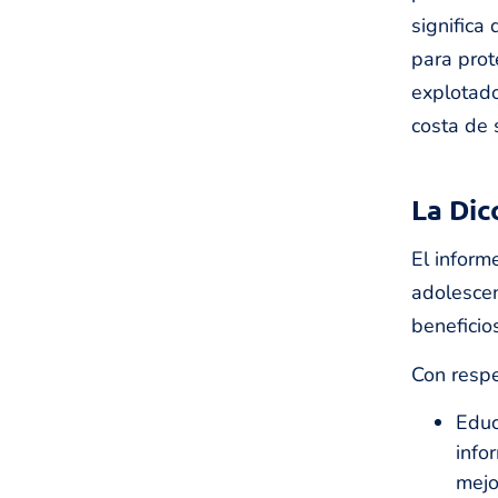
significa
para prot
explotado
costa de 
La Dic
El informe
adolescen
beneficio
Con respe
Educ
info
mejo