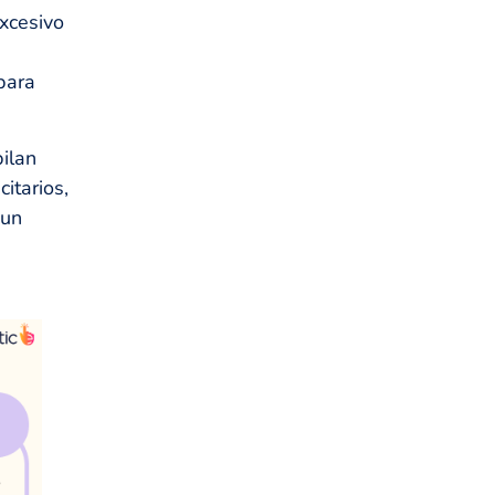
xcesivo
para
ilan
itarios,
 un