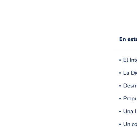
En est
El In
La Di
Desmo
Propu
Una l
Un co