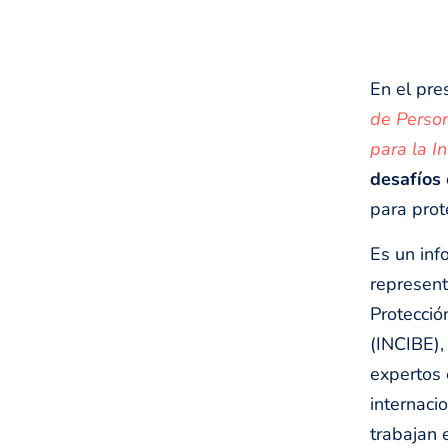
En el pre
de Person
para la I
desafíos
para prot
Es un inf
represent
Protecció
(INCIBE),
expertos 
internaci
trabajan 